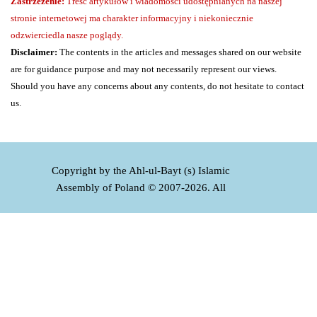
Zastrzeżenie:
Treść artykułów i wiadomości udostępnianych na naszej
stronie internetowej ma charakter informacyjny i niekoniecznie
odzwierciedla nasze poglądy.
Disclaimer:
The contents in the articles and messages shared on our website
are for guidance purpose and may not necessarily represent our views.
Should you have any concerns about any contents, do not hesitate to contact
us.
Copyright by the Ahl-ul-Bayt (s) Islamic
Assembly of Poland © 2007-2026. All
rights reserved
Wróć do spisu treści