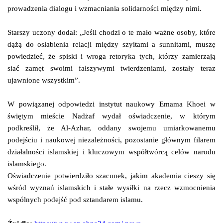
prowadzenia dialogu i wzmacniania solidarności między nimi.
Starszy uczony dodał: „Jeśli chodzi o te mało ważne osoby, które
dążą do osłabienia relacji między szyitami a sunnitami, muszę
powiedzieć, że spiski i wroga retoryka tych, którzy zamierzają
siać zamęt swoimi fałszywymi twierdzeniami, zostały teraz
ujawnione wszystkim”.
W powiązanej odpowiedzi instytut naukowy Emama Khoei w
świętym mieście Nadżaf wydał oświadczenie, w którym
podkreślił, że Al-Azhar, oddany swojemu umiarkowanemu
podejściu i naukowej niezależności, pozostanie głównym filarem
działalności islamskiej i kluczowym współtwórcą celów narodu
islamskiego.
Oświadczenie potwierdziło szacunek, jakim akademia cieszy się
wśród wyznań islamskich i stałe wysiłki na rzecz wzmocnienia
wspólnych podejść pod sztandarem islamu.