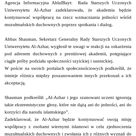
Agencja Informacyjna AhlulBayt: Rada Starszych Uczonych
Uniwersytetu Al-Azhar zadeklarowała, że ​​akademia będzie
kontynuować współpracę na rzecz wzmacniania jedności wśród
muzułmańskich duchownych poprzez spotkania i dialog.
Abbas Shauman, Sekretarz Generalny Rady Starszych Uczonych
Uniwersytetu Al-Azhar, wygłosił te uwagi w reakcji na oskarżenia
pod adresem duchownych z prestiżowej akademii, potępiające
ciągłe próby podziału społeczności szyickiej i sunnickiej.
W poście na swoich portalach społecznościowych podkreślił, że
istnieje różnica między poszanowaniem innych przekonań a ich
akceptacją.
Shauman podkreślił: „Al-Azhar i jego szanowani uczeni ignorują
takie ekstremistyczne głosy, które nie dążą ani do jedności, ani do
korzyści dla narodu islamskiego”.
Zadeklarował, że Al-Azhar będzie kontynuować swoją misję
współpracy z osobami wiernymi islamowi w celu zjednoczenia
muzułmańskich duchownych i zwołania ich z różnych wyznań do