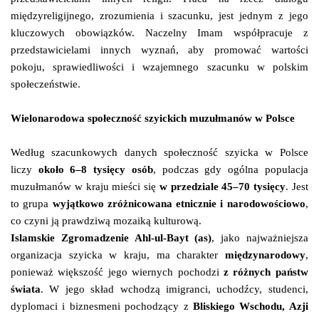
międzyreligijnego, zrozumienia i szacunku, jest jednym z jego
kluczowych obowiązków. Naczelny Imam współpracuje z
przedstawicielami innych wyznań, aby promować wartości
pokoju, sprawiedliwości i wzajemnego szacunku w polskim
społeczeństwie.
Wielonarodowa społeczność szyickich muzułmanów w Polsce
Według szacunkowych danych społeczność szyicka w Polsce
liczy
około 6–8 tysięcy osób
, podczas gdy ogólna populacja
muzułmanów w kraju mieści się
w przedziale 45–70 tysięcy
. Jest
to grupa
wyjątkowo zróżnicowana etnicznie i narodowościowo
,
co czyni ją prawdziwą mozaiką kulturową.
Islamskie Zgromadzenie Ahl-ul-Bayt (as)
, jako najważniejsza
organizacja szyicka w kraju, ma charakter
międzynarodowy
,
ponieważ większość jego wiernych pochodzi
z różnych państw
świata
. W jego skład wchodzą imigranci, uchodźcy, studenci,
dyplomaci i biznesmeni pochodzący z
Bliskiego Wschodu, Azji