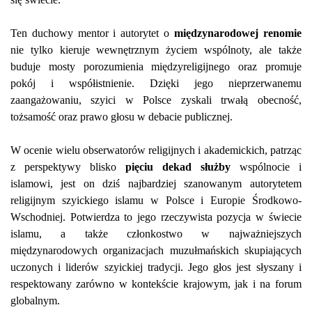
Ten duchowy mentor i autorytet o
międzynarodowej renomie
nie tylko kieruje wewnętrznym życiem wspólnoty, ale także
buduje mosty porozumienia międzyreligijnego oraz promuje
pokój i współistnienie. Dzięki jego nieprzerwanemu
zaangażowaniu, szyici w Polsce zyskali trwałą obecność,
tożsamość oraz prawo głosu w debacie publicznej.
W ocenie wielu obserwatorów religijnych i akademickich, patrząc
z perspektywy blisko
pięciu dekad służby
wspólnocie i
islamowi, jest on dziś najbardziej szanowanym autorytetem
religijnym szyickiego islamu w Polsce i Europie Środkowo-
Wschodniej. Potwierdza to jego rzeczywista pozycja w świecie
islamu, a także członkostwo w najważniejszych
międzynarodowych organizacjach muzułmańskich skupiających
uczonych i liderów szyickiej tradycji. Jego głos jest słyszany i
respektowany zarówno w kontekście krajowym, jak i na forum
globalnym.