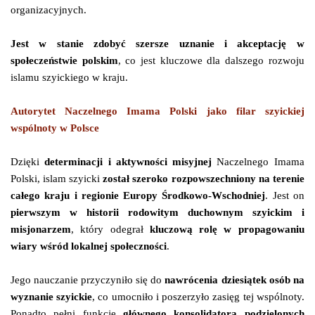
organizacyjnych.
Jest w stanie zdobyć szersze uznanie i akceptację w
społeczeństwie polskim
, co jest kluczowe dla dalszego rozwoju
islamu szyickiego w kraju.
Autorytet Naczelnego Imama Polski jako filar szyickiej
wspólnoty w Polsce
Dzięki
determinacji i aktywności misyjnej
Naczelnego Imama
Polski, islam szyicki
został szeroko rozpowszechniony na terenie
całego kraju i regionie Europy Środkowo-Wschodniej
. Jest on
pierwszym w historii rodowitym duchownym szyickim i
misjonarzem
, który odegrał
kluczową rolę w propagowaniu
wiary wśród lokalnej społeczności
.
Jego nauczanie przyczyniło się do
nawrócenia dziesiątek osób na
wyznanie szyickie
, co umocniło i poszerzyło zasięg tej wspólnoty.
Ponadto pełni funkcję
głównego konsolidatora podzielonych