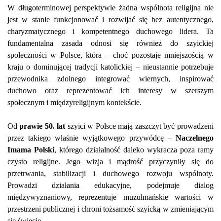
W długoterminowej perspektywie żadna wspólnota religijna nie
jest w stanie funkcjonować i rozwijać się bez autentycznego,
charyzmatycznego i kompetentnego duchowego lidera. Ta
fundamentalna zasada odnosi się również do szyickiej
społeczności w Polsce, która – choć pozostaje mniejszością w
kraju o dominującej tradycji katolickiej – nieustannie potrzebuje
przewodnika zdolnego integrować wiernych, inspirować
duchowo oraz reprezentować ich interesy w szerszym
społecznym i międzyreligijnym kontekście.
Od
prawie 50. lat
szyici w Polsce mają zaszczyt być prowadzeni
przez takiego właśnie wyjątkowego przywódcę –
Naczelnego
Imama Polski
, którego działalność daleko wykracza poza ramy
czysto religijne. Jego wizja i mądrość przyczyniły się do
przetrwania, stabilizacji i duchowego rozwoju wspólnoty.
Prowadzi działania edukacyjne, podejmuje dialog
międzywyznaniowy, reprezentuje muzułmańskie wartości w
przestrzeni publicznej i chroni tożsamość szyicką w zmieniającym
się świecie.